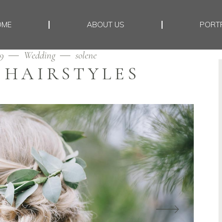
OME
ABOUT US
PORT
19
Wedding
solene
 HAIRSTYLES