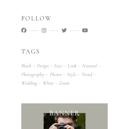
FOLLOW
TAGS
Black
Design
Face
Look
Natural
Photography
Photos
Style
Trend
Wedding
White
Zoom