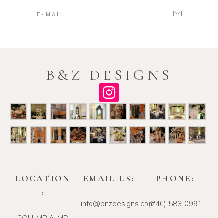
B&Z DESIGNS
LOCATION
EMAIL US:
PHONE:
:
info@bnzdesigns.com
‪(240) 583-0991‬
COLUMBIA, MD