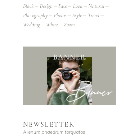
Black
Design
Face
Look
Natural
Photography
Photos
Style
Trend
Wedding
White
Zoom
NEWSLETTER
Alienum phaedrum torquatos