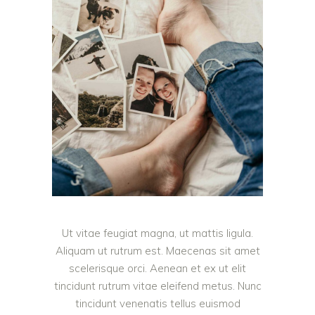
Ut vitae feugiat magna, ut mattis ligula.
Aliquam ut rutrum est. Maecenas sit amet
scelerisque orci. Aenean et ex ut elit
tincidunt rutrum vitae eleifend metus. Nunc
tincidunt venenatis tellus euismod