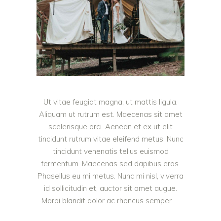
Ut vitae feugiat magna, ut mattis ligula.
Aliquam ut rutrum est. Maecenas sit amet
scelerisque orci. Aenean et ex ut elit
tincidunt rutrum vitae eleifend metus. Nunc
tincidunt venenatis tellus euismod
fermentum. Maecenas sed dapibus eros.
Phasellus eu mi metus. Nunc mi nisl, viverra
id sollicitudin et, auctor sit amet augue.
Morbi blandit dolor ac rhoncus semper.