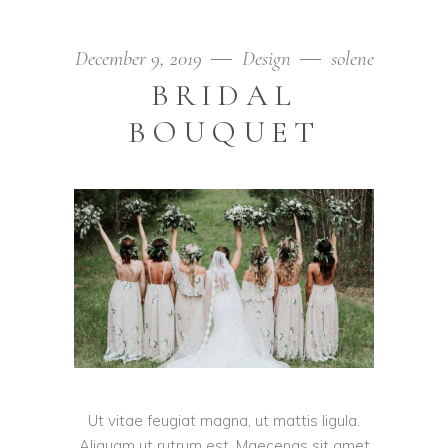
December 9, 2019
Design
solene
BRIDAL
BOUQUET
Ut vitae feugiat magna, ut mattis ligula.
Aliquam ut rutrum est. Maecenas sit amet