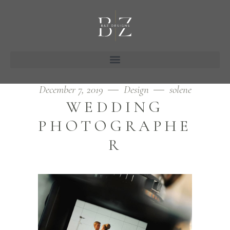
December 7, 2019
Design
solene
WEDDING
PHOTOGRAPHE
R