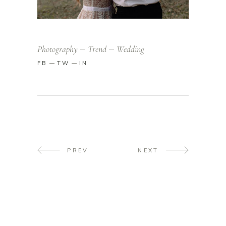
Photography
Trend
Wedding
FB
TW
IN
PREV
NEXT